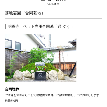
CEMETERY
墓地霊園（合同墓地）
明覺寺 ペット専用合同墓「遇-ぐう-」
合同埋葬
ご遺骨を骨壷から出して動物供養塔地下に散骨埋葬し、土にお還しします。
納骨料0円