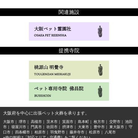
関連施設
提携寺院
大阪府を中心に出張ペット火葬を承ります。
大阪市
堺市
高槻市
茨木市
箕面市
島本町
枚方市
交野市
池田
市
寝屋川市
門真市
吹田市
摂津市
大東市
豊中市
東大阪市
守
口市
四条畷市
柏原市
羽曳野市
藤井寺市
松原市
八尾市
※他の地域は「対応エリア・交通費］をご覧ください。