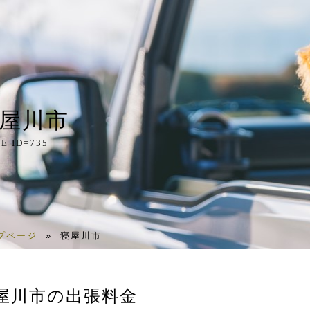
屋川市
E ID=735
プページ
»
寝屋川市
屋川市の出張料金