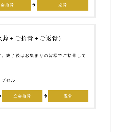
立会拾骨
返骨
火葬＋ご拾骨＋ご返骨）
す。終了後はお集まりの皆様でご拾骨して
カプセル
立会拾骨
返骨