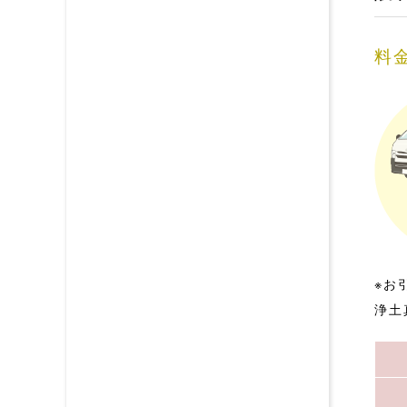
料
※お
浄土