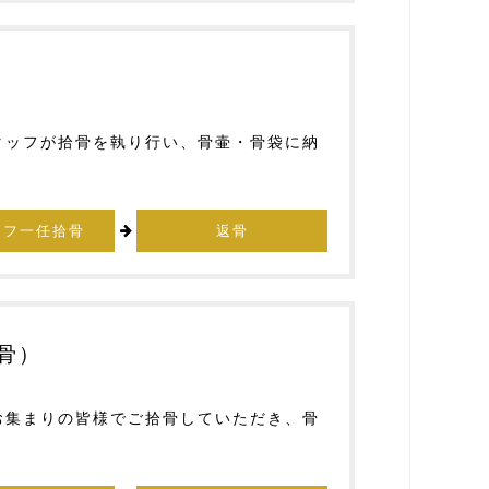
タッフが拾骨を執り行い、骨壷・骨袋に納
ッフ一任拾骨
返骨
骨）
お集まりの皆様でご拾骨していただき、骨