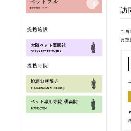
訪
提携施設
ご自
要望
提携寺院